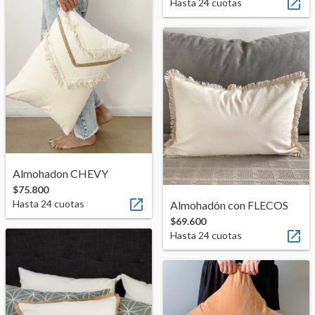

Hasta
24
cuotas
Almohadon CHEVY
$75.800

Hasta
24
cuotas
Almohadón con FLECOS
$69.600

Hasta
24
cuotas