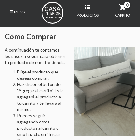
0
☰ MENU
PRODUCTOS
CARRITO
INICIO
PRODUCTOS
Cómo Comprar
DECO
A continuación te contamos
SILLONES
los pasos a seguir para obtener
MUEBLES
tu producto de nuestra tienda.
ALMOHADONES
Elige el producto que
deseas comprar.
MESA
Haz clic en el botón de
ALFOMBRAS
"Agregar al carrito". Esto
agregará el producto a
DORMITORIO
tu carrito y te llevará al
mismo.
KIDS
Puedes seguir
CONTACTO
agregando otros
productos al carrito o
CÓMO COMPRAR
sino haz clic en "Iniciar
ESTUDIO