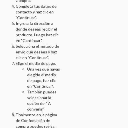
Compra".
Completa tus datos de
ENVIOS
contacto y haz clic en
MEDIOS DE PAGO
"Continuar".
Ingresa la dirección a
CREAR CUENTA
donde deseas recibir el
producto. Luego haz clic
INICIAR SESIÓN
en "Continuar".
Selecciona el método de
envío que desees y haz
clic en "Continuar".
Elige el medio de pago.
Una vez que hayas
elegido el medio
de pago, haz clic
en "Continuar".
También puedes
seleccionar la
opción de “ A
convenir”
Finalmente en la página
de Confirmación de
compra puedes revisar