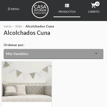
0
☰ MENU
PRODUCTOS
CARRITO
INICIO
PRODUCTOS
Inicio
>
Kids
>
Alcolchados Cuna
Alcolchados Cuna
DECO
SILLONES
Ordenar por:
MUEBLES
ALMOHADONES
MESA
ALFOMBRAS
DORMITORIO
KIDS
CONTACTO
CÓMO COMPRAR
ESTUDIO