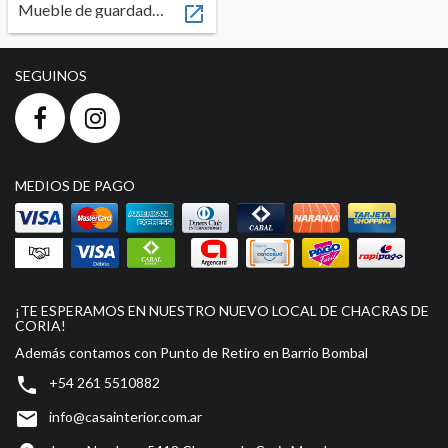
Mueble de guardado BENJA

ENVIOS
MEDIOS DE PAGO
SEGUINOS
CREAR CUENTA
INICIAR SESIÓN
MEDIOS DE PAGO
¡TE ESPERAMOS EN NUESTRO NUEVO LOCAL DE CHACRAS DE
CORIA!
Además contamos con Punto de Retiro en Barrio Bombal

+54 261 5510882

info@casainterior.com.ar