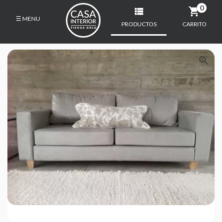
0
☰ MENU
PRODUCTOS
CARRITO
INICIO
PRODUCTOS

DECO
SILLONES
MUEBLES
ALMOHADONES
MESA
ALFOMBRAS
DORMITORIO
KIDS
CONTACTO
CÓMO COMPRAR
ESTUDIO