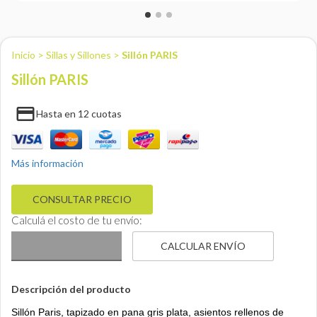
ENVIOS
MEDIOS DE PAGO
Inicio
>
Sillas y Sillones
>
Sillón PARIS
CREAR CUENTA
Sillón PARIS
INICIAR SESIÓN
payment
Hasta en 12 cuotas
Más información
Calculá el costo de tu envío:
CALCULAR ENVÍO
Descripción del producto
Sillón Paris, t
apizado en pana gris plata, asientos rellenos de 