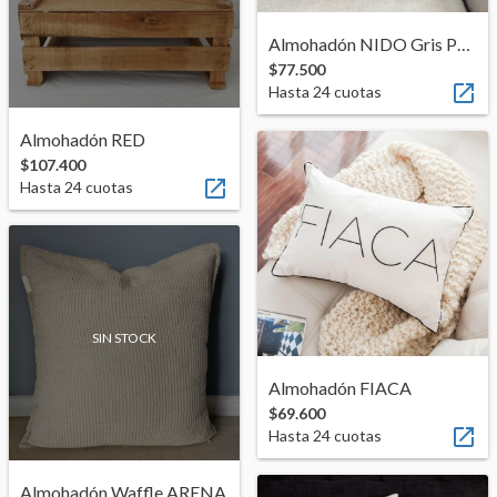
ENVIOS
Almohadón NIDO Gris Perla
MEDIOS DE PAGO
$77.500

Hasta
24
cuotas
CREAR CUENTA
Almohadón RED
INICIAR SESIÓN
$107.400

Hasta
24
cuotas
SIN STOCK
Almohadón FIACA
$69.600

Hasta
24
cuotas
Almohadón Waffle ARENA