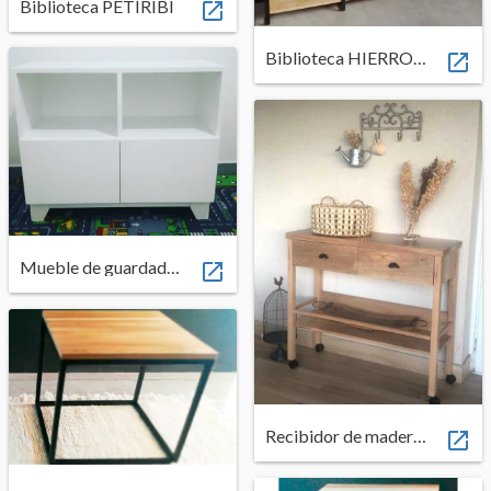
Biblioteca PETIRIBI

Biblioteca HIERRO + MADERA

Mueble de guardado BENJA

Recibidor de madera ZOITA LUSTRE NATURAL
