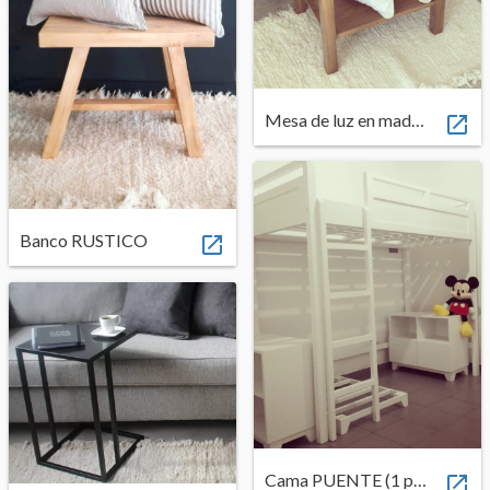
ENVIOS
MEDIOS DE PAGO
CREAR CUENTA
Mesa de luz en madera ALAMO/ LAUREL/ PET...

INICIAR SESIÓN
Banco RUSTICO

Cama PUENTE (1 plaza)
