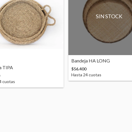
SIN STOCK
Bandeja HA LONG
a TIPA
$56.400
Hasta
24
cuotas
4
cuotas