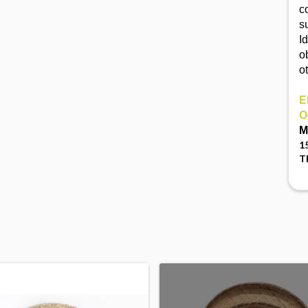
c
s
I
o
ot
E
O
M
1
T