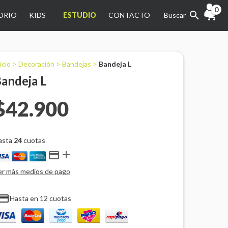
0
ORIO
KIDS
ESTUDIO
CONTACTO
Buscar
icio
>
Decoración
>
Bandejas
>
Bandeja L
andeja L
$42.900
asta
24
cuotas


er más medios de pago
ayment
Hasta en 12 cuotas