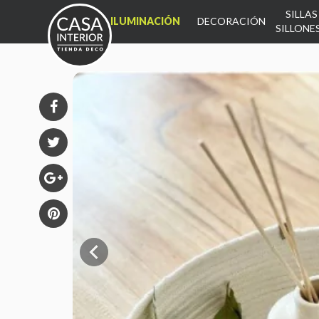
SILLAS
INICIO
ILUMINACIÓN
DECORACIÓN
SILLONE
INICIO
PRODUCTOS
DECO
SILLONES
MUEBLES
ALMOHADONES
MESA
ALFOMBRAS
DORMITORIO

KIDS
CONTACTO
CÓMO COMPRAR
ESTUDIO