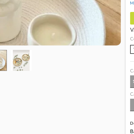
M
V
C
C
Ca
D
B