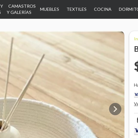
 Y
CAMASTROS
MUEBLES
TEXTILES
COCINA
DORMIT
S
Y GALERÍAS
In
B
H
V

p