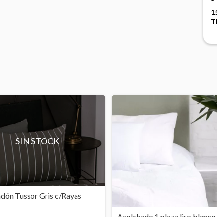
1
T
SIN STOCK
dón Tussor Gris c/Rayas
Acolchado 1 plaza liso blanco