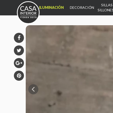
SILLAS
INICIO
ILUMINACIÓN
DECORACIÓN
SILLONE
INICIO
PRODUCTOS
DECO
SILLONES
MUEBLES
ALMOHADONES
MESA
ALFOMBRAS
DORMITORIO

KIDS
CONTACTO
CÓMO COMPRAR
ESTUDIO