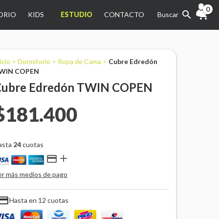
0
ORIO
KIDS
ESTUDIO
CONTACTO
Buscar
icio
>
Dormitorio
>
Ropa de Cama
>
Cubre Edredón
WIN COPEN
Cubre Edredón TWIN COPEN
$181.400
asta
24
cuotas


er más medios de pago
ayment
Hasta en 12 cuotas