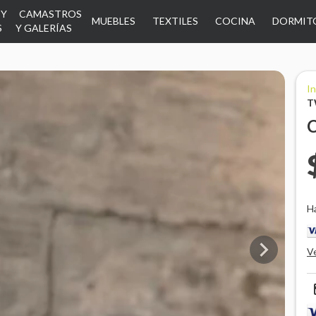
 Y
CAMASTROS
MUEBLES
TEXTILES
COCINA
DORMIT
S
Y GALERÍAS
In
T
H

V
p