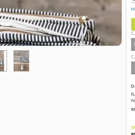
M
C
Ca
D
F
na
M
E
g