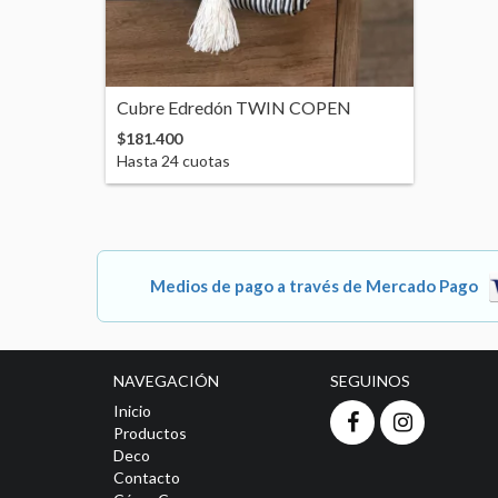
Cubre Edredón TWIN COPEN
$181.400
Hasta
24
cuotas
Medios de pago a través de Mercado Pago
NAVEGACIÓN
SEGUINOS
Inicio
Productos
Deco
Contacto