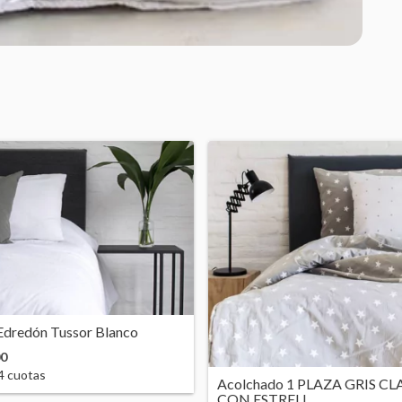
Edredón Tussor Blanco
00
4
cuotas
Acolchado 1 PLAZA GRIS C
CON ESTRELL...