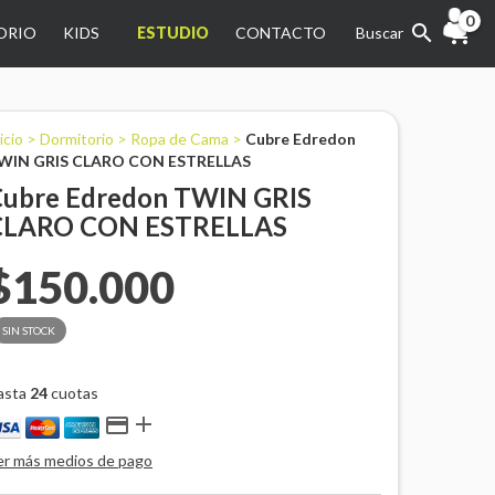
0
ORIO
KIDS
ESTUDIO
CONTACTO
Buscar
icio
>
Dormitorio
>
Ropa de Cama
>
Cubre Edredon
WIN GRIS CLARO CON ESTRELLAS
ubre Edredon TWIN GRIS
CLARO CON ESTRELLAS
$150.000
SIN STOCK
asta
24
cuotas


er más medios de pago