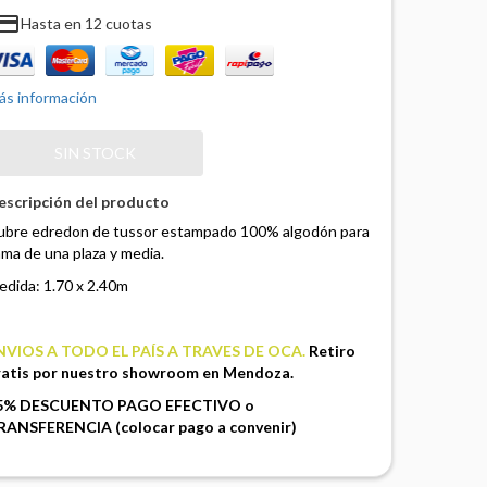
ayment
Hasta en 12 cuotas
ás información
escripción del producto
ubre edredon de tussor estampado 100% algodón para
ma de una plaza y media.
edida: 1.70 x 2.40m
NVIOS A TODO EL PAÍS A TRAVES DE OCA.
Retiro
ratis por nuestro showroom en Mendoza.
5% DESCUENTO PAGO EFECTIVO o
RANSFERENCIA (colocar pago a convenir)