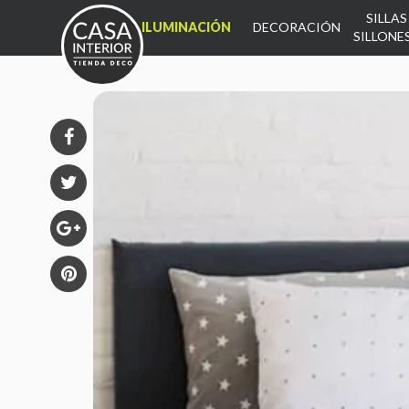
SILLAS
INICIO
ILUMINACIÓN
DECORACIÓN
SILLONE
INICIO
PRODUCTOS
DECO
SILLONES
MUEBLES
ALMOHADONES
MESA
ALFOMBRAS
DORMITORIO
KIDS
CONTACTO
CÓMO COMPRAR
ESTUDIO