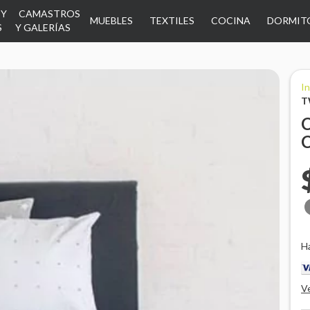
 Y
CAMASTROS
MUEBLES
TEXTILES
COCINA
DORMIT
S
Y GALERÍAS
In
T
C
H
V